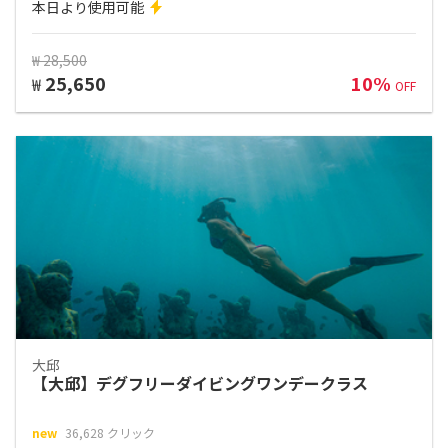
本日より使用可能
₩ 28,500
25,650
10%
₩
OFF
大邱
【大邱】デグフリーダイビングワンデークラス
new
36,628 クリック