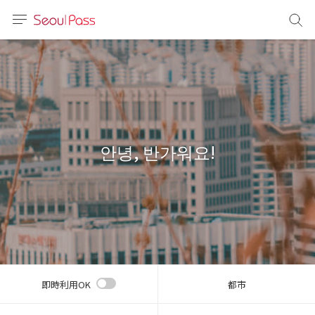
言語
通貨
sh
語
안녕, 반가워요!
(简体)
文 (台灣)
即時利用OK
都市