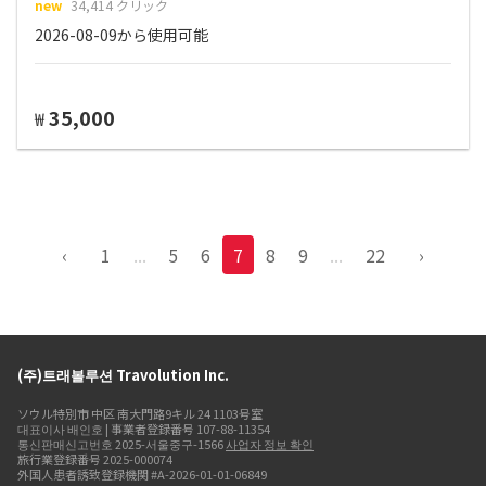
new
34,414 クリック
2026-08-09から使用可能
35,000
₩
‹
1
...
5
6
7
8
9
...
22
›
(주)트래볼루션 Travolution Inc.
ソウル特別市 中区 南大門路9キル 24 1103号室
대표이사 배인호 | 事業者登録番号 107-88-11354
통신판매신고번호 2025-서울중구-1566
사업자 정보 확인
旅行業登録番号 2025-000074
外国人患者誘致登録機関 #A-2026-01-01-06849