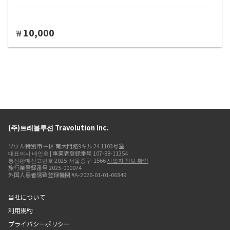
10,000
₩
(주)트래볼루션 Travolution Inc.
ソウル特別市 中区 南大門路9キル 24 1103号室
대표이사 배인호 | 事業者登録番号 107-88-11354
통신판매신고번호 2025-서울중구-1566
사업자 정보 확인
旅行業登録番号 2025-000074
外国人患者誘致登録機関 #A-2026-01-01-06849
当社について
利用規約
プライバシーポリシー