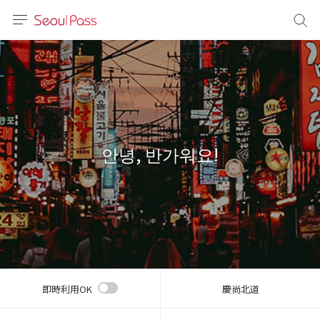
言語
通貨
sh
語
안녕, 반가워요!
(简体)
文 (台灣)
即時利用OK
慶尚北道