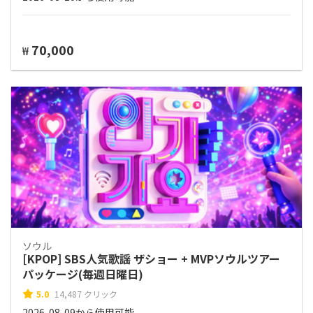
70,000
₩
ソウル
[KPOP] SBS人気歌謡 ザショー + MVPソウルツアー
パッケージ(毎週日曜日)
5.0
14,487 クリック
2026-08-09から使用可能