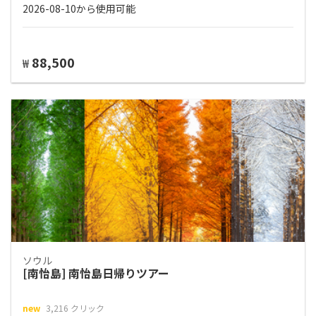
2026-08-10から使用可能
88,500
₩
ソウル
[南怡島] 南怡島日帰りツアー
new
3,216 クリック