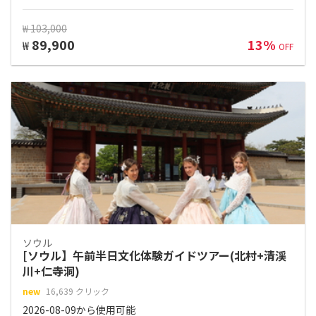
₩ 103,000
89,900
13%
₩
OFF
ソウル
[ソウル】午前半日文化体験ガイドツアー(北村+清渓
川+仁寺洞)
new
16,639 クリック
2026-08-09から使用可能