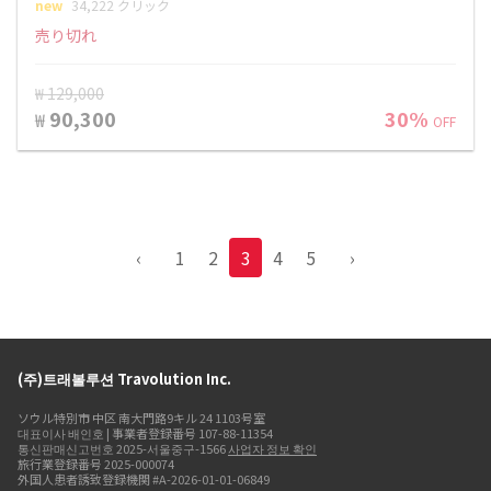
new
34,222 クリック
売り切れ
₩ 129,000
90,300
30%
₩
OFF
‹
1
2
3
4
5
›
(주)트래볼루션 Travolution Inc.
ソウル特別市 中区 南大門路9キル 24 1103号室
대표이사 배인호 | 事業者登録番号 107-88-11354
통신판매신고번호 2025-서울중구-1566
사업자 정보 확인
旅行業登録番号 2025-000074
外国人患者誘致登録機関 #A-2026-01-01-06849