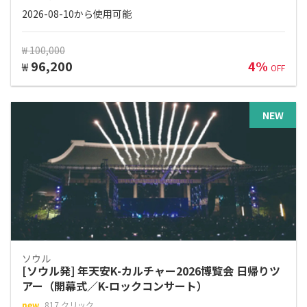
2026-08-10から使用可能
₩ 100,000
96,200
4%
₩
OFF
NEW
ソウル
[ソウル発] 年天安K-カルチャー2026博覧会 日帰りツ
アー（開幕式／K-ロックコンサート）
new
817 クリック