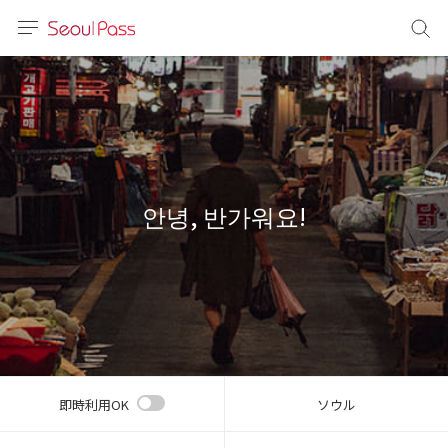
言語
通貨
sh
語
안녕, 반가워요!
(简体)
文 (台灣)
即時利用OK
ソウル