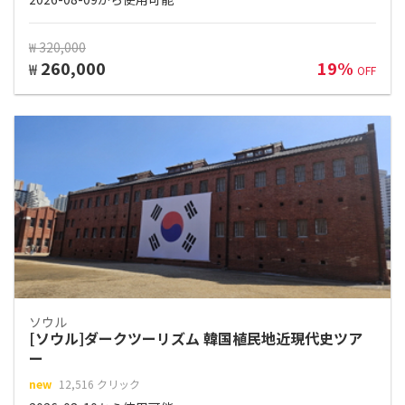
₩ 320,000
260,000
19%
₩
OFF
ソウル
[ソウル]ダークツーリズム 韓国植民地近現代史ツア
ー
new
12,516 クリック