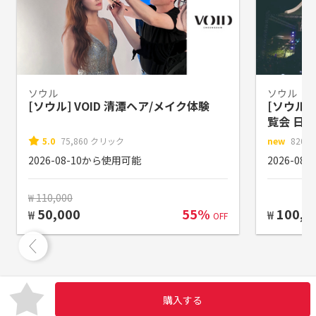
ソウル
ソウル
[ソウル] VOID 清潭ヘア/メイク体験
[ソウル発
覧会 日
コンサー
5.0
75,860 クリック
new
820
2026-08-10から使用可能
2026-0
₩ 110,000
50,000
55%
100,0
₩
₩
OFF
購入する