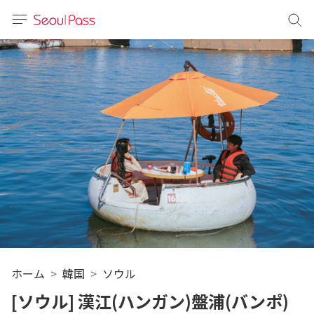
言語
通貨
sh
語
(简体)
文 (台灣)
ホーム
韓国
ソウル
[ソウル] 漢江(ハンガン)盤浦(バンポ)