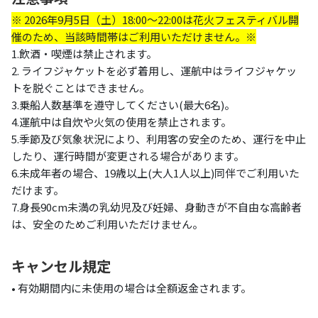
※ 2026年9月5日（土）18:00～22:00は花火フェスティバル開
催のため、当該時間帯はご利用いただけません。※
1.飲酒・喫煙は禁止されます。
2. ライフジャケットを必ず着用し、運航中はライフジャケッ
トを脱ぐことはできません。
3.乗船人数基準を遵守してください(最大6名)。
4.運航中は自炊や火気の使用を禁止されます。
5.季節及び気象状況により、利用客の安全のため、運行を中止
したり、運行時間が変更される場合があります。
6.未成年者の場合、19歳以上(大人1人以上)同伴でご利用いた
だけます。
7.身長90cm未満の乳幼児及び妊婦、身動きが不自由な高齢者
は、安全のためご利用いただけません。
キャンセル規定
• 有効期間内に未使用の場合は全額返金されます。