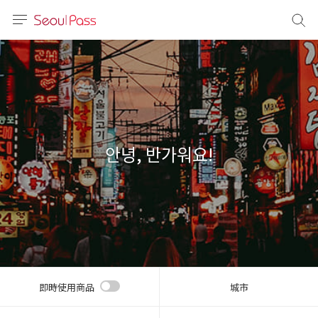
語言
通話
sh
語
안녕, 반가워요!
(简体)
文 (台灣)
即時使用商品
城市