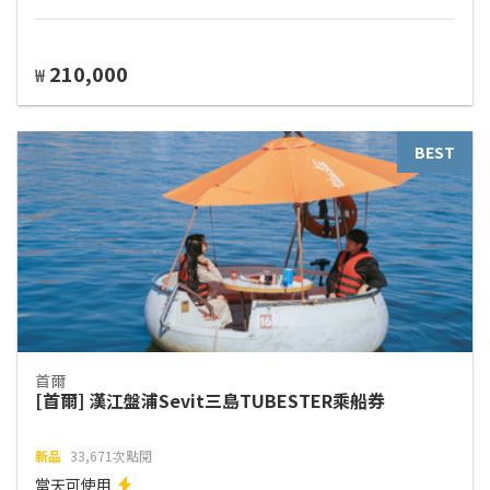
210,000
₩
BEST
首爾
[首爾] 漢江盤浦Sevit三島TUBESTER乘船券
新品
33,671次點閱
當天可使用