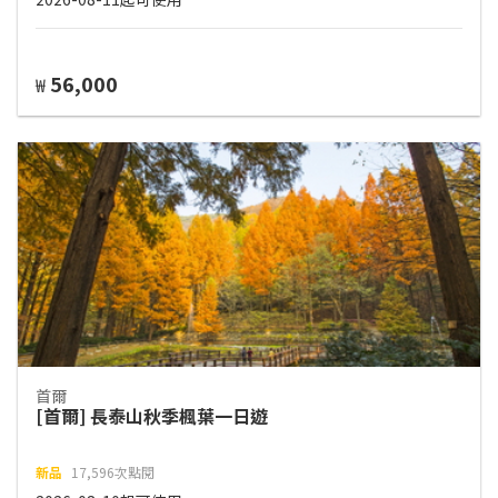
56,000
₩
首爾
[首爾] 長泰山秋季楓葉一日遊
新品
17,596次點閱