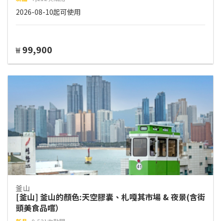
2026-08-10起可使用
99,900
₩
釜山
[釜山] 釜山的顏色:天空膠囊、札嘎其市場 & 夜景(含街
頭美食品嚐）