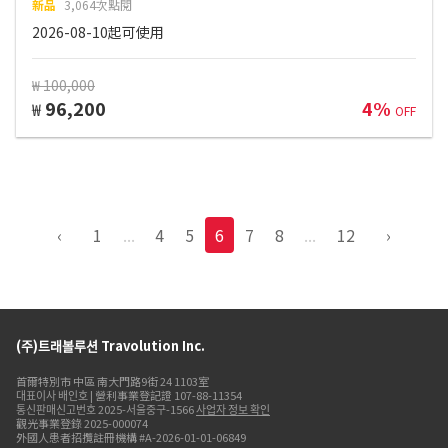
新品
3,064次點閱
2026-08-10起可使用
₩ 100,000
96,200
4%
₩
OFF
‹
1
...
4
5
6
7
8
...
12
›
(주)트래볼루션 Travolution Inc.
首爾特別市 中區 南大門路9街 24 1103室
대표이사 배인호 | 營利事業登記證 107-88-11354
통신판매신고번호 2025-서울중구-1566
사업자 정보 확인
觀光事業登錄 2025-000074
外國人患者招攬註冊機構 #A-2026-01-01-06849