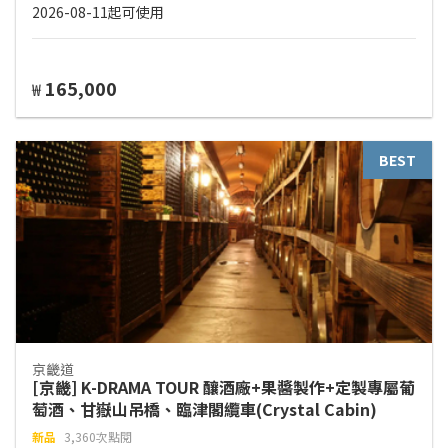
2026-08-11起可使用
165,000
₩
BEST
京畿道
[京畿] K-DRAMA TOUR 釀酒廠+果醬製作+定製專屬葡
萄酒、甘嶽山吊橋、臨津閣纜車(Crystal Cabin)
新品
3,360次點閱