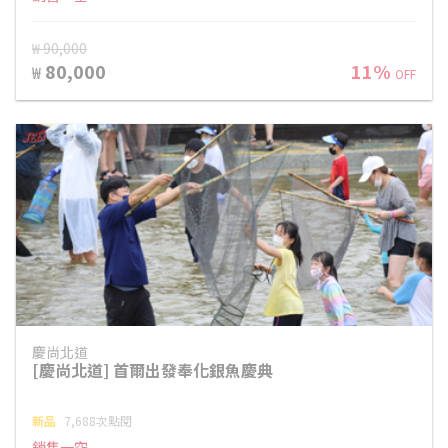
₩ 90,000
80,000
11%
₩
OFF
慶尚北道
[慶尚北道] 首爾出發奉化銀魚慶典
新品
7,688次點閱
銷售一空