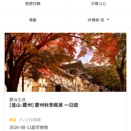
旅遊日期
分類 (11)
標籤
評價高-低
慶尚北道
[釜山-慶州] 慶州秋季楓葉 一日遊
新品
19,719次點閱
2026-08-11起可使用