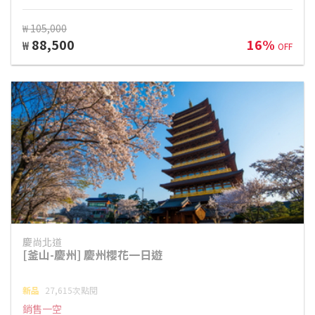
₩ 105,000
88,500
16%
₩
OFF
慶尚北道
[釜山-慶州] 慶州櫻花一日遊
新品
27,615次點閱
銷售一空