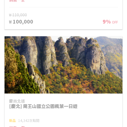
₩ 110,000
100,000
9%
₩
OFF
慶尚北道
[慶北] 周王山國立公園楓葉一日遊
新品
14,342次點閱