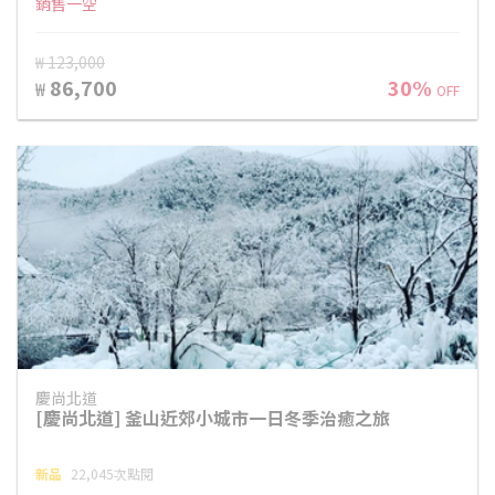
銷售一空
₩ 123,000
86,700
30%
₩
OFF
慶尚北道
[慶尚北道] 釜山近郊小城市一日冬季治癒之旅
新品
22,045次點閱