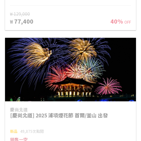
₩ 129,000
77,400
40%
₩
OFF
慶尚北道
[慶尚北道] 2025 浦項煙花節 首爾/釜山 出發
新品
49,875次點閱
銷售一空