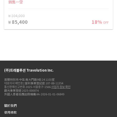
銷售一空
₩ 104,000
85,400
18%
₩
OFF
(주)트래볼루션 Travolution Inc.
首爾特別市 中區 南大門路9街 24 1103室
대표이사 배인호 | 營利事業登記證 107-88-11354
통신판매신고번호 2025-서울중구-1566
사업자 정보 확인
觀光事業登錄 2025-000074
外國人患者招攬註冊機構 #A-2026-01-01-06849
關於我們
使用條款