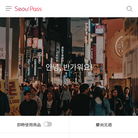
語言
通話
sh
語
안녕, 반가워요!
(简体)
文 (台灣)
即時使用商品
慶尚北道