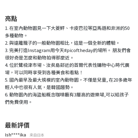
亮點
1. 在室內動物園見一下大菱鮃、卡皮巴拉等亞馬遜和非洲的50
多種動物。
2. 與遠離籠子的一般動物園相比，這是一個全新的體驗。
3. 完美打造Instagram用今天#picoftheday的場所。 朋友們會
很好奇是怎麼和動物拍得那麼近。
4. 位於鷺樑津市場、汝矣島鄰近的首爾代表性購物中心時代廣
場，可以同時享受到各種美食和看點！
5. 國內最早及最大規模的室內動物園，不僅是兒童, 在20多歲年
輕人中也很有人氣，是韓國趨勢。
6. 動物園內的海盜船概念咖啡廳有3層高的遊樂場,可以給孩子
們免費使用。
最新評價
Ish****ika
来自日本