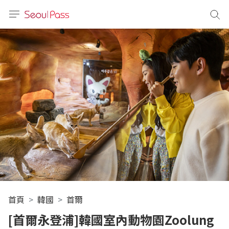
語言
通話
sh
語
(简体)
文 (台灣)
首頁
韓國
首爾
[首爾永登浦]韓國室內動物園Zoolung