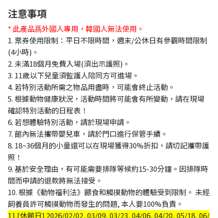
注意事項
* 此產品爲外國人專用，韓國人無法使用。
1. 票券使用限制：平日不限時間，週末/公休日有參觀時間限制
(4小時)。
2. 未滿18個月免費入場(須出示護照)。
3. 11歲以下兒童須監護人陪同方可進場。
4. 若特別活動所需之物品用盡時，可能會終止活動。
5. 根據動物健康狀況，活動時間將可能會有所變動，請在現場
確認特別活動的日程表！
6. 若想體驗特別活動，請於現場申請。
7. 館內無法攜帶嬰兒車，請於門口進行保管手續。
8. 18~36個月的小童還可以在現場獲得30%折扣，請切記攜帶護
照！
9. 基於安全理由，有可能需要排隊等候約15-30分鐘。因排隊時
間而申請的退款將無法接受。
10. 根據《動物福利法》餵食和觸摸動物的體驗受到限制。 未經
飼養員許可觸摸動物而發生的問題, 本人要100%負責。
11.[
休館日]
2026/02/02, 03/09, 03/23, 04/06, 04/20, 05/18, 06/