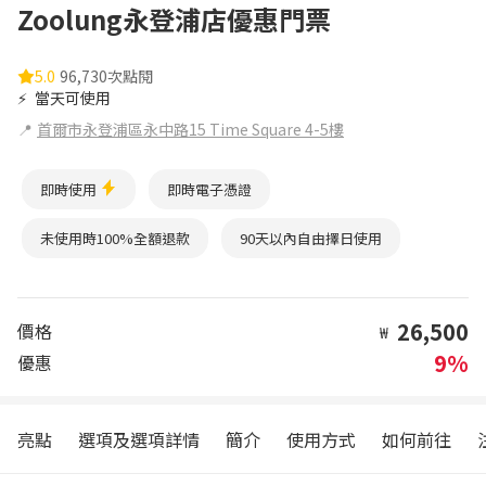
Zoolung永登浦店優惠門票
5.0
96,730次點閱
⚡
當天可使用
📍
首爾市永登浦區永中路15 Time Square 4-5樓
即時使用
即時電子憑證
未使用時100%全額退款
90天以內自由擇日使用
26,500
價格
₩
9%
優惠
亮點
選項及選項詳情
簡介
使用方式
如何前往