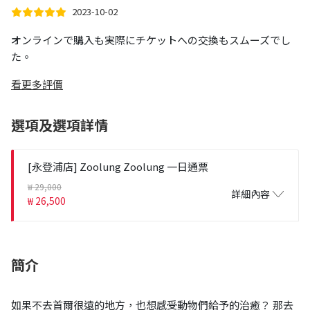
2023-10-02
オンラインで購入も実際にチケットへの交換もスムーズでし
た。
看更多評價
選項及選項詳情
[永登浦店] Zoolung Zoolung 一日通票
₩ 29,000
詳細內容
₩ 26,500
簡介
如果不去首爾很遠的地方，也想感受動物們給予的治癒？ 那去