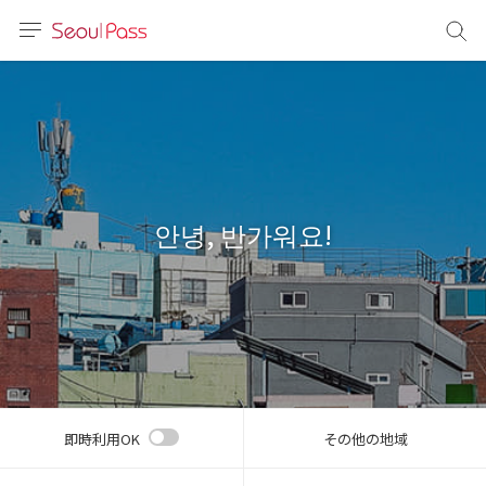
言語
通貨
sh
語
안녕, 반가워요!
(简体)
文 (台灣)
即時利用OK
その他の地域