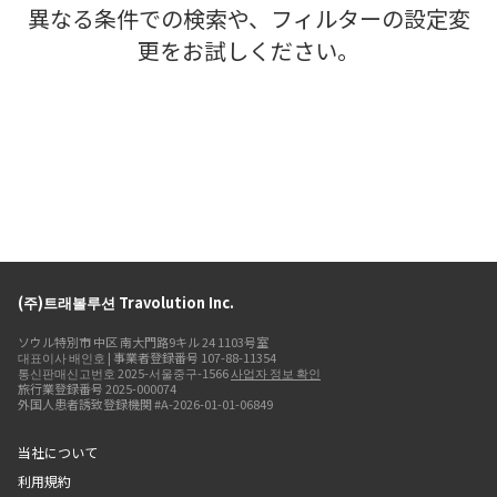
異なる条件での検索や、フィルターの設定変
更をお試しください。
(주)트래볼루션 Travolution Inc.
ソウル特別市 中区 南大門路9キル 24 1103号室
대표이사 배인호 | 事業者登録番号 107-88-11354
통신판매신고번호 2025-서울중구-1566
사업자 정보 확인
旅行業登録番号 2025-000074
外国人患者誘致登録機関 #A-2026-01-01-06849
当社について
利用規約