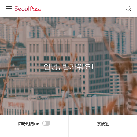
言語
通貨
sh
語
안녕, 반가워요!
(简体)
文 (台灣)
即時利用OK
京畿道