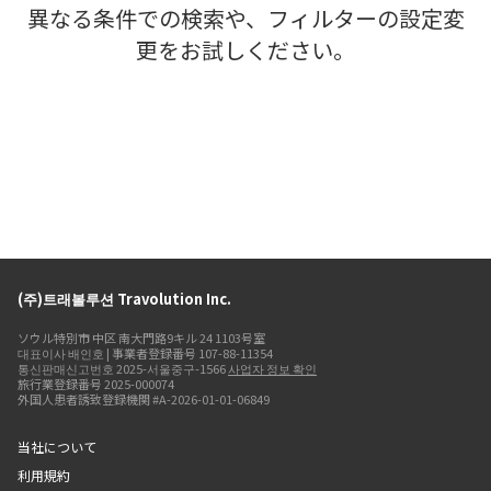
異なる条件での検索や、フィルターの設定変
更をお試しください。
(주)트래볼루션 Travolution Inc.
ソウル特別市 中区 南大門路9キル 24 1103号室
대표이사 배인호 | 事業者登録番号 107-88-11354
통신판매신고번호 2025-서울중구-1566
사업자 정보 확인
旅行業登録番号 2025-000074
外国人患者誘致登録機関 #A-2026-01-01-06849
当社について
利用規約