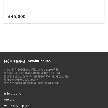
45,000
₩
(주)트래볼루션 Travolution Inc.
ソウル特別市 中区 南大門路9キル 24 1103号室
대표이사 배인호 | 事業者登録番号 107-88-11354
통신판매신고번호 2025-서울중구-1566
사업자 정보 확인
旅行業登録番号 2025-000074
外国人患者誘致登録機関 #A-2026-01-01-06849
当社について
利用規約
プライバシーポリシー