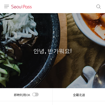
言語
通貨
sh
語
안녕, 반가워요!
(简体)
文 (台灣)
即時利用OK
全羅北道