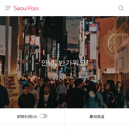
言語
通貨
sh
語
안녕, 반가워요!
(简体)
文 (台灣)
即時利用OK
慶尙南道