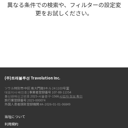
異なる条件での検索や、フィルターの設定変
更をお試しください。
(주)트래볼루션 Travolution Inc.
ソウル特別市 中区 南大門路9キル 24 1103号室
대표이사 배인호 | 事業者登録番号 107-88-11354
통신판매신고번호 2025-서울중구-1566
사업자 정보 확인
旅行業登録番号 2025-000074
外国人患者誘致登録機関 #A-2026-01-01-06849
当社について
利用規約