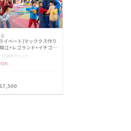
原道
プライベート]マッククス作り
昭陽江+レゴランド+イチゴ狩
+リュージュワールド日帰り
17,609 クリック
アー
り切れ
67,500