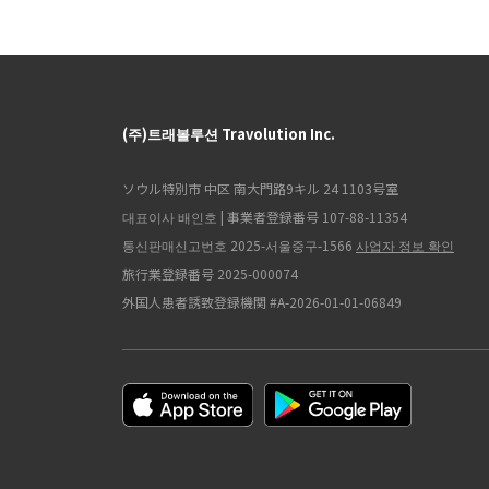
(주)트래볼루션 Travolution Inc.
ソウル特別市 中区 南大門路9キル 24 1103号室
대표이사 배인호 | 事業者登録番号 107-88-11354
통신판매신고번호 2025-서울중구-1566
사업자 정보 확인
旅行業登録番号 2025-000074
外国人患者誘致登録機関 #A-2026-01-01-06849