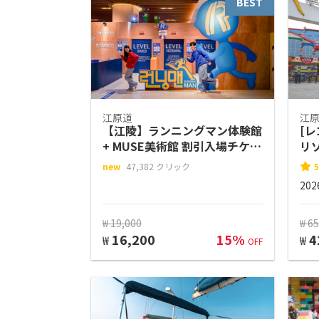
BEST
江原道
江
【江陵】ランニングマン体験館
[
+ MUSE美術館 割引入場チケッ
リ
ト
new
47,382 クリック
5
20
₩ 19,000
₩ 6
16,200
15%
4
₩
₩
OFF