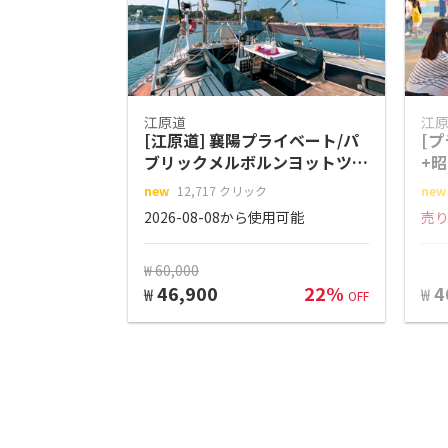
江原道
江
[江原道] 襄陽プライベート/パ
[
ブリックメルボルンヨットツア
+
ー
り
new
12,717 クリック
new
ツ
2026-08-08から使用可能
売
₩ 60,000
46,900
22%
4
₩
₩
OFF