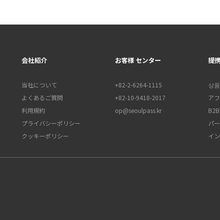
会社紹介
お客様 センター
提
当社について
+82-2-6264-1115
상품
よくあるご質問
+82-10-9418-2017
アフ
利用規約
op@seoulpass.kr
B2
プライバシーポリシー
パー
クッキーポリシー
イン