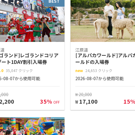
BEST
原道
江原道
レゴランド]レゴランドコリア
[アルパカワールド]アルパ
ゾート1DAY割引入場券
ールドの入場券
.0
35,047 クリック
new
24,653 クリック
26-08-07から使用可能
2026-08-07から使用可能
5,000
₩ 20,000
2,200
35%
17,100
15
₩
OFF