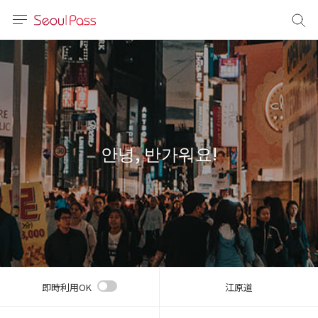
言語
通貨
sh
語
안녕, 반가워요!
(简体)
文 (台灣)
即時利用OK
江原道