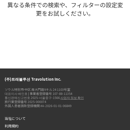
異なる条件での検索や、フィルターの設定変
更をお試しください。
(주)트래볼루션 Travolution Inc.
ソウル特別市 中区 南大門路9キル 24 1103号室
대표이사 배인호 | 事業者登録番号 107-88-11354
통신판매신고번호 2025-서울중구-1566
사업자 정보 확인
旅行業登録番号 2025-000074
外国人患者誘致登録機関 #A-2026-01-01-06849
当社について
利用規約