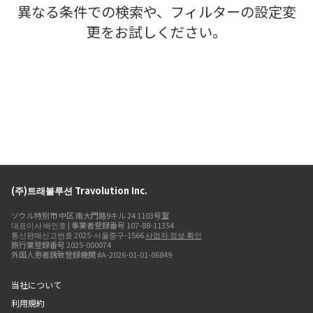
異なる条件での検索や、フィルターの設定変
更をお試しください。
(주)트래볼루션 Travolution Inc.
ソウル特別市 中区 南大門路9キル 24 1103号室
대표이사 배인호 | 事業者登録番号 107-88-11354
통신판매신고번호 2025-서울중구-1566
사업자 정보 확인
旅行業登録番号 2025-000074
外国人患者誘致登録機関 #A-2026-01-01-06849
当社について
利用規約