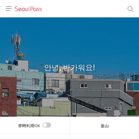
言語
通貨
sh
語
안녕, 반가워요!
(简体)
文 (台灣)
即時利用OK
釜山