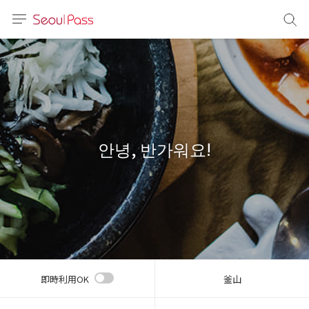
言語
通貨
sh
語
안녕, 반가워요!
(简体)
文 (台灣)
即時利用OK
釜山