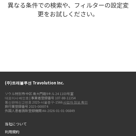
異なる条件での検索や、フィルターの設定変
更をお試しください。
(주)트래볼루션 Travolution Inc.
ソウル特別市 中区 南大門路9キル 24 1103号室
대표이사 배인호 | 事業者登録番号 107-88-11354
통신판매신고번호 2025-서울중구-1566
사업자 정보 확인
旅行業登録番号 2025-000074
外国人患者誘致登録機関 #A-2026-01-01-06849
当社について
利用規約