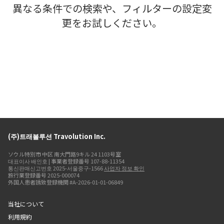
異なる条件での検索や、フィルターの設定変
更をお試しください。
(주)트래볼루션 Travolution Inc.
ソウル特別市 中区 南大門路9キル 24 1103号室
대표이사 배인호 | 事業者登録番号 107-88-11354
통신판매신고번호 2025-서울중구-1566
사업자 정보 확인
旅行業登録番号 2025-000074
外国人患者誘致登録機関 #A-2026-01-01-06849
当社について
利用規約