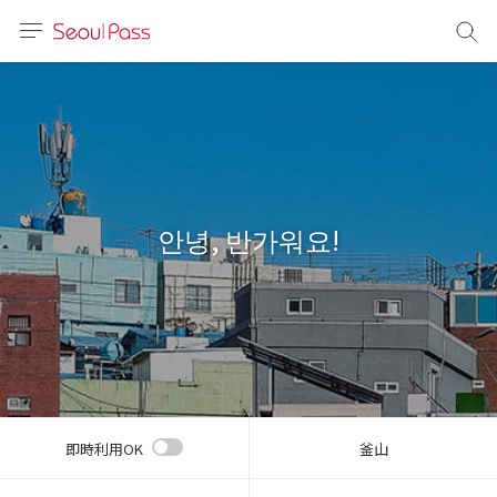
言語
通貨
sh
語
안녕, 반가워요!
(简体)
文 (台灣)
即時利用OK
釜山