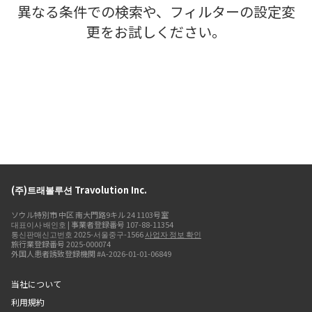
異なる条件での検索や、フィルターの設定変
更をお試しください。
(주)트래볼루션 Travolution Inc.
ソウル特別市 中区 南大門路9キル 24 1103号室
대표이사 배인호 | 事業者登録番号 107-88-11354
통신판매신고번호 2025-서울중구-1566
사업자 정보 확인
旅行業登録番号 2025-000074
外国人患者誘致登録機関 #A-2026-01-01-06849
当社について
利用規約