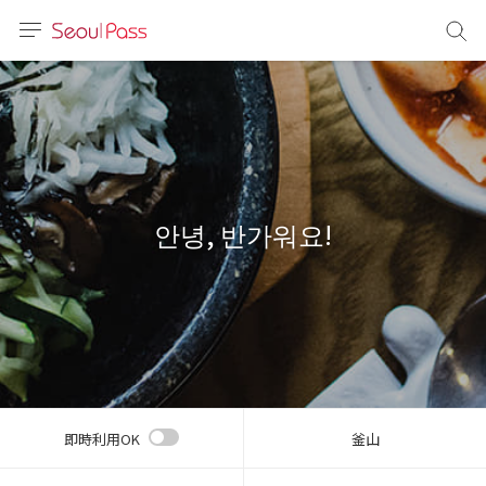
言語
通貨
sh
語
안녕, 반가워요!
(简体)
文 (台灣)
即時利用OK
釜山