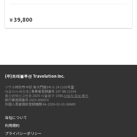
39,800
₩
(주)트래볼루션 Travolution Inc.
ソウル特別市 中区 南大門路9キル 24 1103号室
대표이사 배인호 | 事業者登録番号 107-88-11354
통신판매신고번호 2025-서울중구-1566
사업자 정보 확인
旅行業登録番号 2025-000074
外国人患者誘致登録機関 #A-2026-01-01-06849
当社について
利用規約
プライバシーポリシー