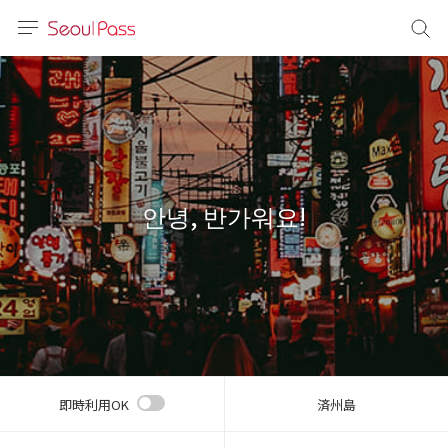
言語
通貨
sh
語
안녕, 반가워요!
(简体)
文 (台灣)
即時利用OK
済州島