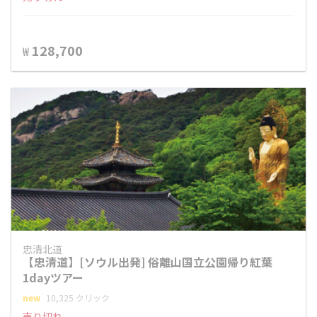
128,700
₩
忠清北道
【忠清道】[ソウル出発] 俗離山国立公園帰り紅葉
1dayツアー
new
10,325 クリック
売り切れ