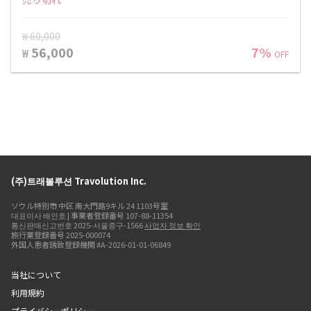
₩ 60,000
56,000
7%
₩
OFF
(주)트래볼루션 Travolution Inc.
ソウル特別市 中区 南大門路9キル 24 1103号室
대표이사 배인호 | 事業者登録番号 107-88-11354
통신판매신고번호 2025-서울중구-1566
사업자 정보 확인
旅行業登録番号 2025-000074
外国人患者誘致登録機関 #A-2026-01-01-06849
当社について
利用規約
プライバシーポリシー