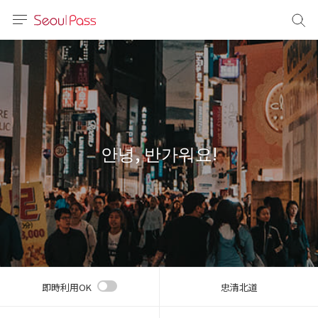
言語
通貨
sh
語
안녕, 반가워요!
(简体)
文 (台灣)
即時利用OK
忠清北道