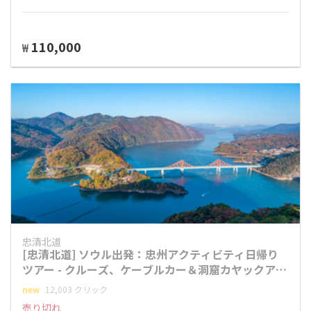
110,000
₩
忠清北道
[忠清北道] ソウル出発：忠州アクティビティ日帰り
ツアー - クルーズ、ケーブルカー＆洞窟カヤックアド
ベンチャー
new
12,003 クリック
売り切れ