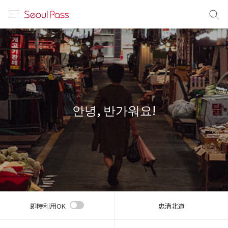
言語
通貨
sh
語
안녕, 반가워요!
(简体)
文 (台灣)
即時利用OK
忠清北道