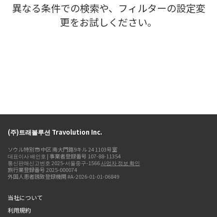
異なる条件での検索や、フィルターの設定変
更をお試しください。
(주)트래볼루션 Travolution Inc.
ソウル特別市 中区 南大門路9キル 24 1103号室
대표이사 배인호 | 事業者登録番号 107-88-11354
통신판매신고번호 2025-서울중구-1566
사업자 정보 확인
旅行業登録番号 2025-000074
外国人患者誘致登録機関 #A-2026-01-01-06849
当社について
利用規約