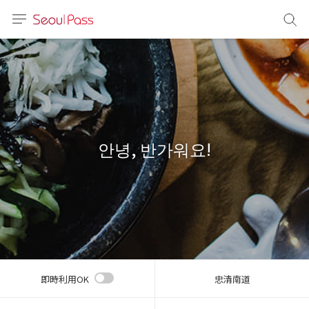
言語
通貨
sh
語
안녕, 반가워요!
(简体)
文 (台灣)
即時利用OK
忠清南道