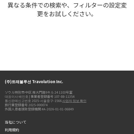
異なる条件での検索や、フィルターの設定変
更をお試しください。
(주)트래볼루션 Travolution Inc.
ソウル特別市 中区 南大門路9キル 24 1103号室
대표이사 배인호 | 事業者登録番号 107-88-11354
통신판매신고번호 2025-서울중구-1566
사업자 정보 확인
旅行業登録番号 2025-000074
外国人患者誘致登録機関 #A-2026-01-01-06849
当社について
利用規約