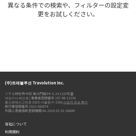
異なる条件での検索や、フィルターの設定変
更をお試しください。
(주)트래볼루션 Travolution Inc.
ソウル特別市 中区 南大門路9キル 24 1103号室
대표이사 배인호 | 事業者登録番号 107-88-11354
통신판매신고번호 2025-서울중구-1566
사업자 정보 확인
旅行業登録番号 2025-000074
外国人患者誘致登録機関 #A-2026-01-01-06849
当社について
利用規約