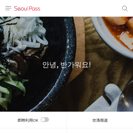
言語
通貨
sh
語
안녕, 반가워요!
(简体)
文 (台灣)
即時利用OK
忠清南道