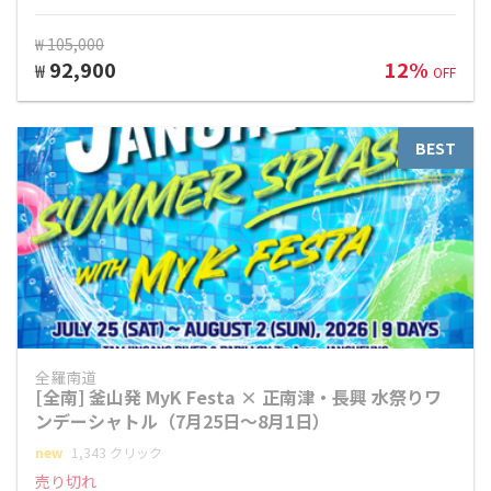
₩ 105,000
92,900
12%
₩
OFF
BEST
全羅南道
[全南] 釜山発 MyK Festa × 正南津・長興 水祭りワ
ンデーシャトル（7月25日～8月1日）
new
1,343 クリック
売り切れ