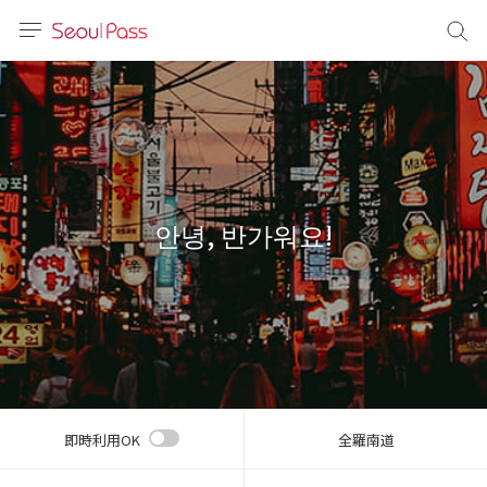
言語
通貨
sh
語
안녕, 반가워요!
(简体)
文 (台灣)
即時利用OK
全羅南道