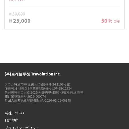
₩ 50,000
25,000
50%
₩
OFF
(주)트래볼루션 Travolution Inc.
ソウル特別市 中区 南大門路9キル 24 1103号室
대표이사 배인호 | 事業者登録番号 107-88-11354
통신판매신고번호 2025-서울중구-1566
사업자 정보 확인
旅行業登録番号 2025-000074
外国人患者誘致登録機関 #A-2026-01-01-06849
当社について
利用規約
プライバシーポリシー