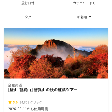
旅行日付
カテゴリー (11)
タグ
新着順
全羅南道
[釜山-智異山] 智異山の秋の紅葉ツアー
5.0
24,801 クリック
2026-08-11から使用可能