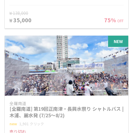
₩ 138,000
35,000
75%
₩
OFF
NEW
全羅南道
[全羅南道] 第19回正南津・長興水祭り シャトルバス |
木浦、麗水発 (7/25～8/2)
new
1,901 クリック
売り切れ