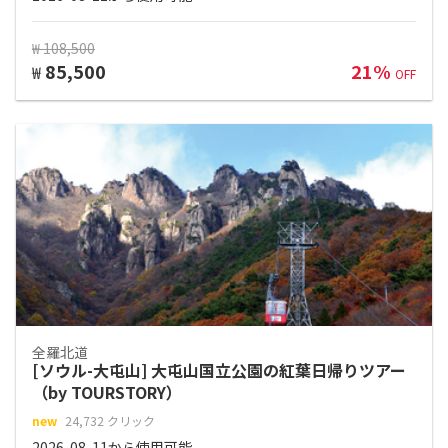
₩ 108,500
85,500
21%
₩
OFF
全羅北道
[ソウル-大屯山] 大屯山国立公園の紅葉日帰りツアー
（by TOURSTORY）
new
24,732 クリック
2026-08-11から使用可能