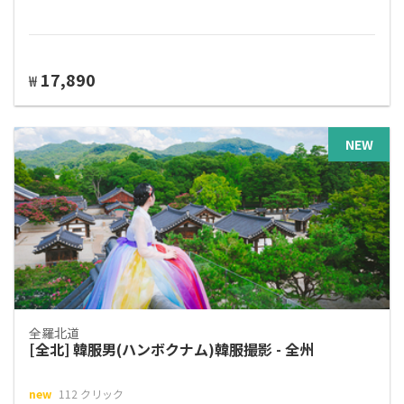
17,890
₩
NEW
全羅北道
[全北] 韓服男(ハンボクナム)韓服撮影 - 全州
new
112 クリック