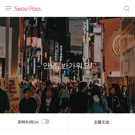
言語
通貨
sh
語
안녕, 반가워요!
(简体)
文 (台灣)
即時利用OK
全羅北道