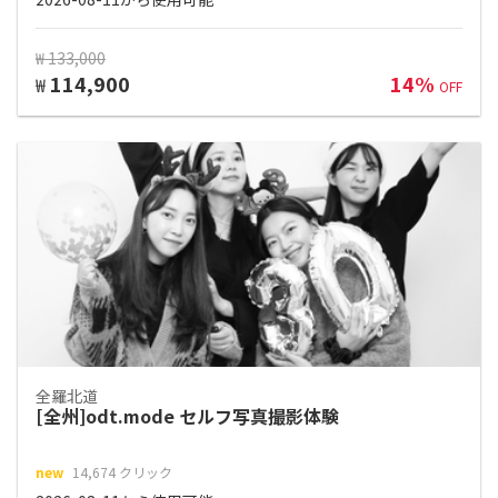
₩ 133,000
114,900
14%
₩
OFF
全羅北道
[全州]odt.mode セルフ写真撮影体験
new
14,674 クリック