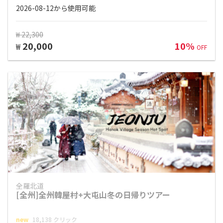
2026-08-12から使用可能
₩ 22,300
20,000
10%
₩
OFF
全羅北道
[全州]全州韓屋村+大屯山冬の日帰りツアー
new
18,138 クリック