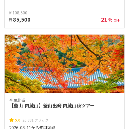
₩ 108,500
85,500
21%
₩
OFF
全羅北道
【釜山-内蔵山】釜山出発 内蔵山秋ツアー
5.0
26,331 クリック
2026-08-11から使用可能