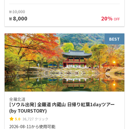
₩ 10,000
8,000
20%
₩
OFF
BEST
全羅北道
[ソウル出発] 全羅道 内蔵山 日帰り紅葉1dayツアー
(by TOURSTORY)
5.0
36,727 クリック
2026-08-11から使用可能