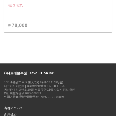
売り切れ
78,000
₩
(주)트래볼루션 Travolution Inc.
ソウル特別市 中区 南大門路9キル 24 1103号室
대표이사 배인호 | 事業者登録番号 107-88-11354
통신판매신고번호 2025-서울중구-1566
사업자 정보 확인
旅行業登録番号 2025-000074
外国人患者誘致登録機関 #A-2026-01-01-06849
当社について
利用規約