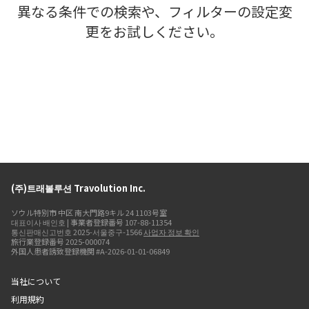
異なる条件での検索や、フィルターの設定変
更をお試しください。
(주)트래볼루션 Travolution Inc.
ソウル特別市 中区 南大門路9キル 24 1103号室
대표이사 배인호 | 事業者登録番号 107-88-11354
통신판매신고번호 2025-서울중구-1566
사업자 정보 확인
旅行業登録番号 2025-000074
外国人患者誘致登録機関 #A-2026-01-01-06849
当社について
利用規約