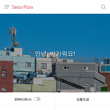
言語
通貨
sh
語
안녕, 반가워요!
(简体)
文 (台灣)
即時利用OK
全羅北道