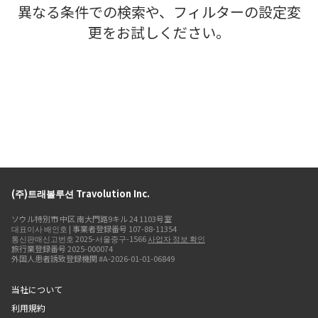
異なる条件での検索や、フィルターの設定変
更をお試しください。
(주)트래볼루션 Travolution Inc.
ソウル特別市 中区 南大門路9キル 24 1103号室
대표이사 배인호 | 事業者登録番号 107-88-11354
통신판매신고번호 2025-서울중구-1566
사업자 정보 확인
旅行業登録番号 2025-000074
外国人患者誘致登録機関 #A-2026-01-01-06849
当社について
利用規約