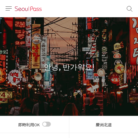
言語
通貨
sh
語
안녕, 반가워요!
(简体)
文 (台灣)
即時利用OK
慶尚北道