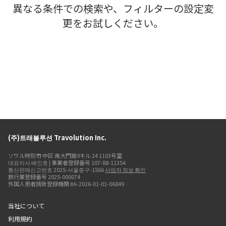
異なる条件での検索や、フィルターの設定変
更をお試しください。
(주)트래볼루션 Travolution Inc.
ソウル特別市 中区 南大門路9キル 24 1103号室
대표이사 배인호 | 事業者登録番号 107-88-11354
통신판매신고번호 2025-서울중구-1566
사업자 정보 확인
旅行業登録番号 2025-000074
外国人患者誘致登録機関 #A-2026-01-01-06849
当社について
利用規約