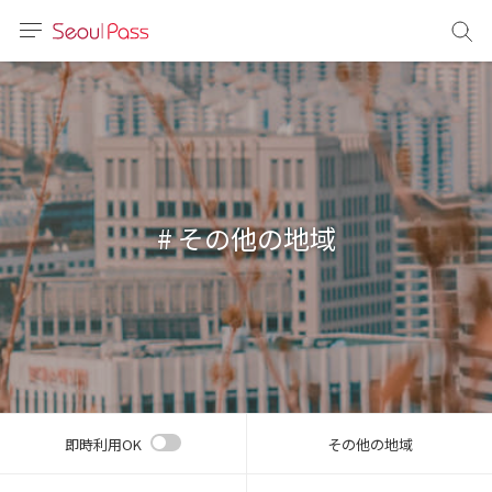
言語
通貨
sh
語
# その他の地域
(简体)
文 (台灣)
即時利用OK
その他の地域