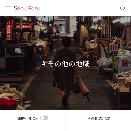
言語
通貨
sh
語
# その他の地域
(简体)
文 (台灣)
即時利用OK
その他の地域