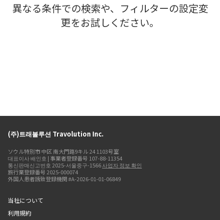
異なる条件での検索や、フィルターの設定変
更をお試しください。
(주)트래볼루션 Travolution Inc.
ソウル特別市 中区 南大門路9キル 24 1103号室
대표이사 배인호 | 事業者登録番号 107-88-11354
통신판매신고번호 2025-서울중구-1566
사업자 정보 확인
旅行業登録番号 2025-000074
外国人患者誘致登録機関 #A-2026-01-01-06849
当社について
利用規約