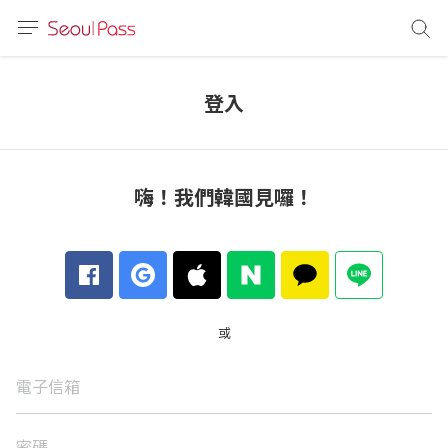
語言
通話
登入
sh
語
嗨！我們韓國見囉！
(简体)
文 (台灣)
或
電子信箱
密碼