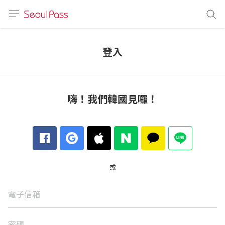
語言
通話
登入
sh
語
嗨！我們韓國見囉！
(简体)
文 (台灣)
或
電子信箱
密碼