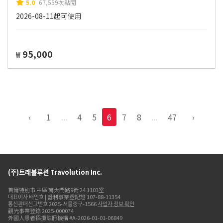
5.0
67,559次點閱
2026-08-11起可使用
95,000
₩
‹
1
...
4
5
6
7
8
...
47
›
(주)트래볼루션 Travolution Inc.
首爾特別市 中區 南大門路9街 24 1103室
대표이사 배인호 | 營利事業登記證 107-88-11354
통신판매신고번호 2025-서울중구-1566
사업자 정보 확인
觀光事業登錄 2025-000074
外國人患者招攬註冊機構 #A-2026-01-01-06849