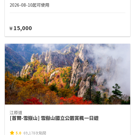
2026-08-10起可使用
15,000
₩
江原道
[首爾-雪嶽山] 雪嶽山國立公園賞楓一日遊
5.0
69,178次點閱