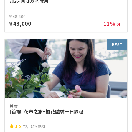
2026-08-10起可使用
₩ 48,400
43,000
11%
₩
OFF
BEST
首爾
[首爾] 花市之旅+插花體驗一日課程
5.0
72,175次點閱