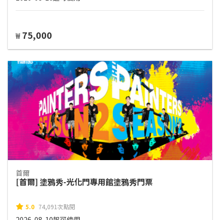
75,000
₩
首爾
[首爾] 塗鴉秀-光化門專用館塗鴉秀門票
5.0
74,091次點閱
2026-08-10起可使用