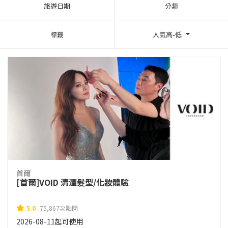
旅遊日期
分類
標籤
人氣高-低
首爾
[首爾]VOID 清潭髮型/化妝體驗
5.0
75,867次點閱
2026-08-11起可使用