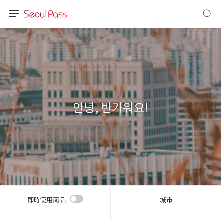
語言
通話
sh
語
안녕, 반가워요!
(简体)
文 (台灣)
即時使用商品
城市