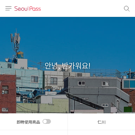
語言
通話
sh
語
안녕, 반가워요!
(简体)
文 (台灣)
即時使用商品
仁川