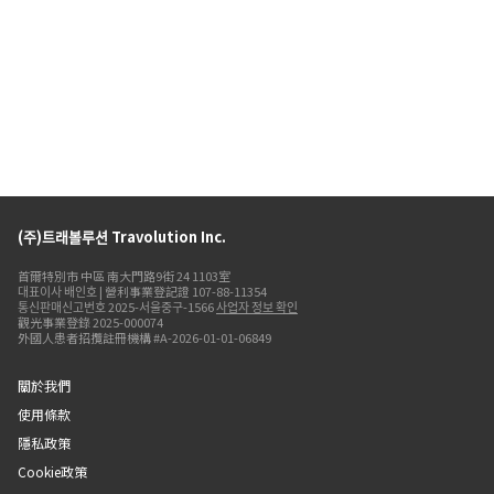
(주)트래볼루션 Travolution Inc.
首爾特別市 中區 南大門路9街 24 1103室
대표이사 배인호 | 營利事業登記證 107-88-11354
통신판매신고번호 2025-서울중구-1566
사업자 정보 확인
觀光事業登錄 2025-000074
外國人患者招攬註冊機構 #A-2026-01-01-06849
關於我們
使用條款
隱私政策
Cookie政策