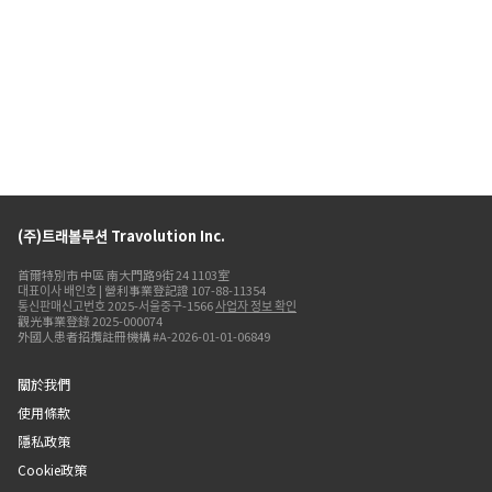
(주)트래볼루션 Travolution Inc.
首爾特別市 中區 南大門路9街 24 1103室
대표이사 배인호 | 營利事業登記證 107-88-11354
통신판매신고번호 2025-서울중구-1566
사업자 정보 확인
觀光事業登錄 2025-000074
外國人患者招攬註冊機構 #A-2026-01-01-06849
關於我們
使用條款
隱私政策
Cookie政策