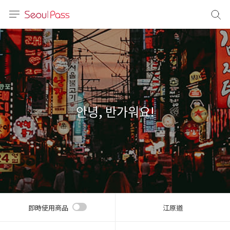
語言
通話
sh
語
안녕, 반가워요!
(简体)
文 (台灣)
即時使用商品
江原道