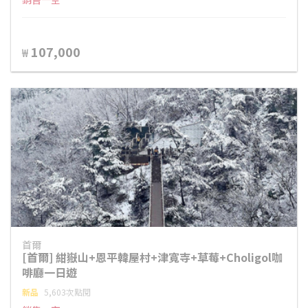
107,000
₩
首爾
[首爾] 紺嶽山+恩平韓屋村+津寬寺+草莓+Choligol咖
啡廳一日遊
新品
5,603次點閱