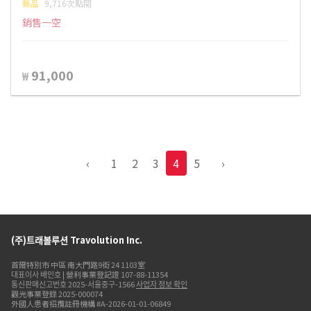
新品
9,716次點閱
銷售一空
91,000
₩
‹
1
2
3
4
5
›
(주)트래볼루션 Travolution Inc.
首爾特別市 中區 南大門路9街 24 1103室
대표이사 배인호 | 營利事業登記證 107-88-11354
통신판매신고번호 2025-서울중구-1566
사업자 정보 확인
觀光事業登錄 2025-000074
外國人患者招攬註冊機構 #A-2026-01-01-06849