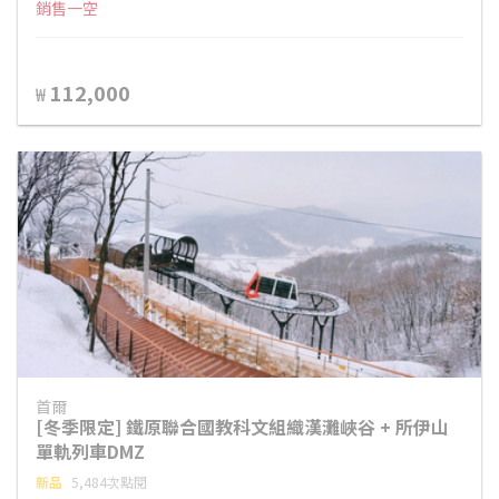
銷售一空
112,000
₩
首爾
[冬季限定] 鐵原聯合國教科文組織漢灘峽谷 + 所伊山
單軌列車DMZ
新品
5,484次點閱