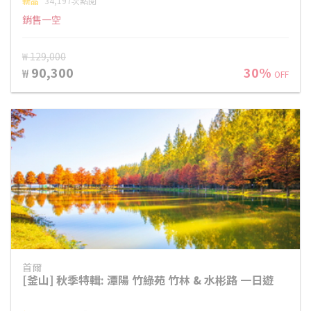
新品
34,197次點閱
銷售一空
₩ 129,000
90,300
30%
₩
OFF
首爾
[釜山] 秋季特輯: 潭陽 竹綠苑 竹林 & 水彬路 一日遊