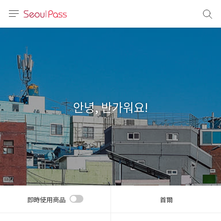
語言
通話
sh
語
안녕, 반가워요!
(简体)
文 (台灣)
即時使用商品
首爾