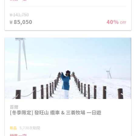
₩ 141,750
85,050
40%
₩
OFF
首爾
[冬季限定] 發旺山 纜車 & 三養牧場 一日遊
新品
5,730次點閱
銷售一空