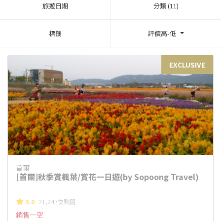
旅遊日期
分類 (11)
標籤
評價高-低
EXCLUSIVE
首爾
[首爾]秋季賞楓葉/賞花一日遊(by Sopoong Travel)
5.0
21,247次點閱
銷售一空