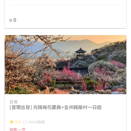
0
₩
首爾
[首爾出發] 光陽梅花慶典+全州韓屋村一日遊
5.0
17,766次點閱
銷售一空