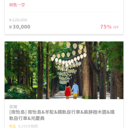
銷售一空
₩ 120,000
30,000
75%
₩
OFF
首爾
[南怡島] 南怡島&羊駝&鐵軌自行車&晨靜樹木園&鐵
軌自行車&光慶典
新品
8,568次點閱