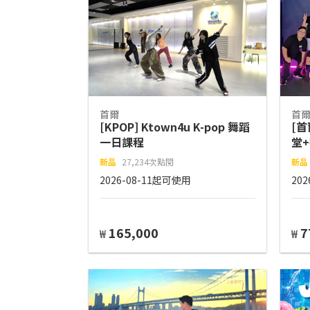
首爾
首
[KPOP] Ktown4u K-pop 舞蹈
[首
一日課程
堂
新品
27,234次點閱
新品
2026-08-11起可使用
20
165,000
7
₩
₩