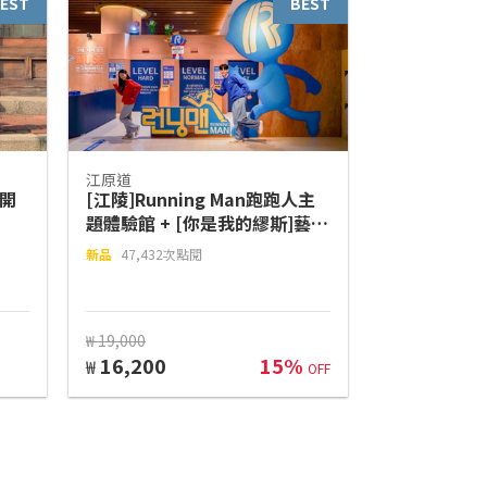
EST
BEST
江原道
代開
[江陵]Running Man跑跑人主
題體驗館 + [你是我的繆斯]藝術
館門票
新品
47,432次點閱
₩ 19,000
16,200
15%
₩
OFF