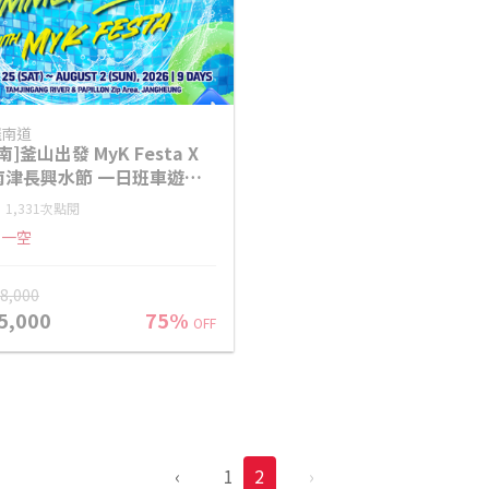
羅南道
南]釜山出發 MyK Festa X
南津長興水節 一日班車遊
7/25~08/01）
1,331次點閱
售一空
38,000
5,000
75%
OFF
‹
1
2
›