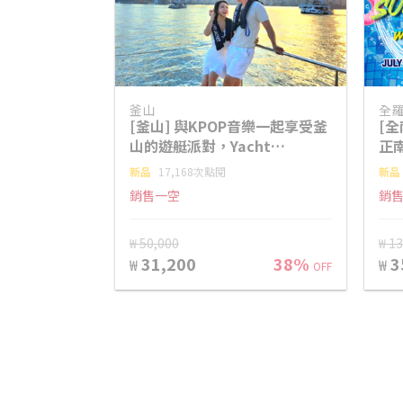
釜山
全
[釜山] 與KPOP音樂一起享受釜
[全
山的遊艇派對，Yacht
正
Jun/EDM
（0
新品
17,168次點閱
新品
銷售一空
銷
₩ 50,000
₩ 1
31,200
38%
3
₩
₩
OFF