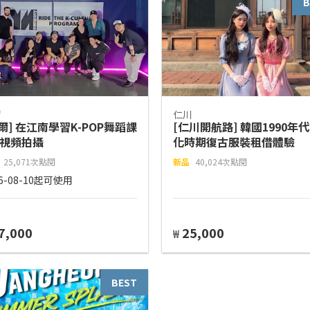
B
爾
仁川
爾] 在江南學習K-POP舞蹈課
[仁川開航路] 韓國1990年
+視頻拍攝
化時期復古服裝租借體驗
25,071次點閱
新品
40,024次點閱
26-08-10起可使用
7,000
25,000
₩
BEST