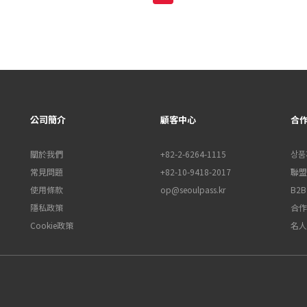
公司簡介
顧客中心
合
關於我們
+82-2-6264-1115
상품
常見問題
+82-10-9418-2017
聯盟行
使用條款
op@seoulpass.kr
B2
隱私政策
合作
Cookie政策
名人