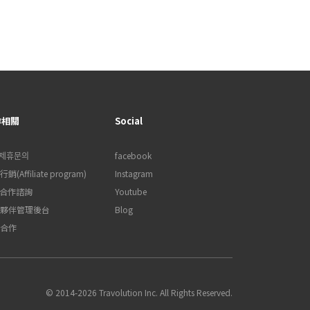
作相關
Social
제휴문의
facebook
銷(Affiliate program)
Instagram
B合作諮詢
Youtube
夥伴管理後台
Blog
合作
© 2014-2026 Travolution Inc. All Rights Reserved.