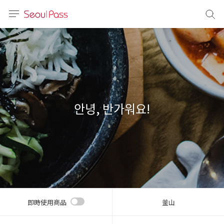
語言
通話
sh
語
안녕, 반가워요!
(简体)
文 (台灣)
即時使用商品
釜山