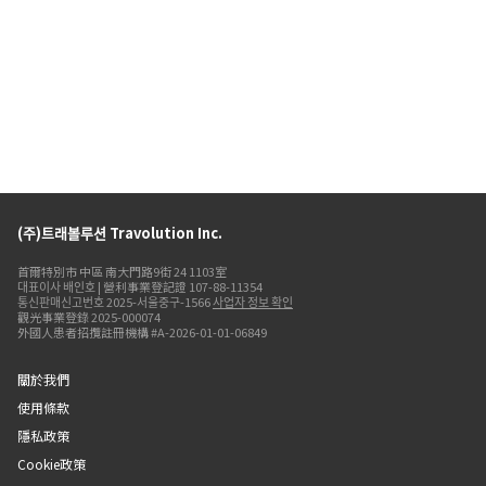
(주)트래볼루션 Travolution Inc.
首爾特別市 中區 南大門路9街 24 1103室
대표이사 배인호 | 營利事業登記證 107-88-11354
통신판매신고번호 2025-서울중구-1566
사업자 정보 확인
觀光事業登錄 2025-000074
外國人患者招攬註冊機構 #A-2026-01-01-06849
關於我們
使用條款
隱私政策
Cookie政策