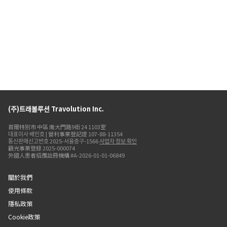
(주)트래볼루션 Travolution Inc.
首爾特別市 中區 南大門路9街 24 1103室
대표이사 배인호 | 營利事業登記證 107-88-11354
통신판매신고번호 2025-서울중구-1566
사업자 정보 확인
觀光事業登錄 2025-000074
外國人患者招攬註冊機構 #A-2026-01-01-06849
關於我們
使用條款
隱私政策
Cookie政策