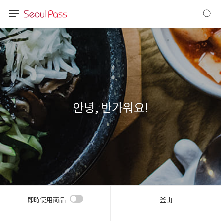
語言
通話
sh
語
안녕, 반가워요!
(简体)
文 (台灣)
即時使用商品
釜山