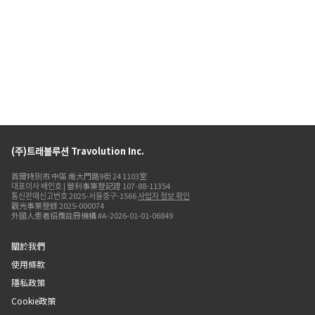
(주)트래볼루션 Travolution Inc.
首爾特別市 中區 南大門路9街 24 1103室
대표이사 배인호 | 營利事業登記證 107-88-11354
통신판매신고번호 2025-서울중구-1566
사업자 정보 확인
觀光事業登錄 2025-000074
外國人患者招攬註冊機構 #A-2026-01-01-06849
關於我們
使用條款
隱私政策
Cookie政策