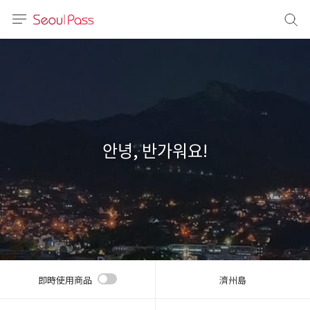
語言
通話
sh
語
안녕, 반가워요!
(简体)
文 (台灣)
即時使用商品
濟州島