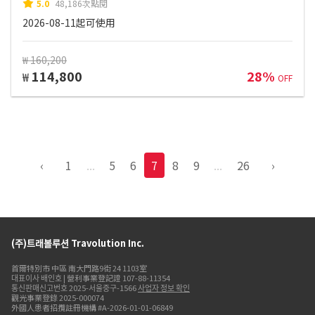
5.0
48,186次點閱
2026-08-11起可使用
₩ 160,200
114,800
28%
₩
OFF
‹
1
...
5
6
7
8
9
...
26
›
(주)트래볼루션 Travolution Inc.
首爾特別市 中區 南大門路9街 24 1103室
대표이사 배인호 | 營利事業登記證 107-88-11354
통신판매신고번호 2025-서울중구-1566
사업자 정보 확인
觀光事業登錄 2025-000074
外國人患者招攬註冊機構 #A-2026-01-01-06849