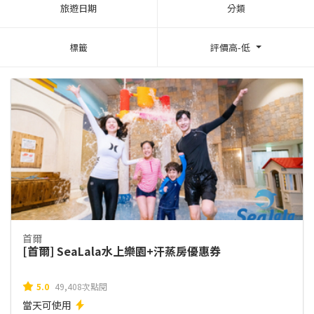
旅遊日期
分類
標籤
評價高-低
首爾
[首爾] SeaLala水上樂園+汗蒸房優惠券
5.0
49,408次點閱
當天可使用