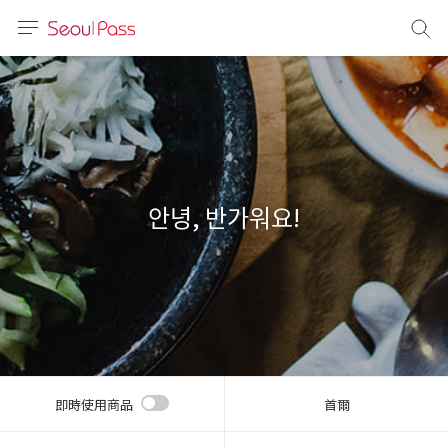
語言
通話
sh
語
안녕, 반가워요!
(简体)
文 (台灣)
即時使用商品
首爾