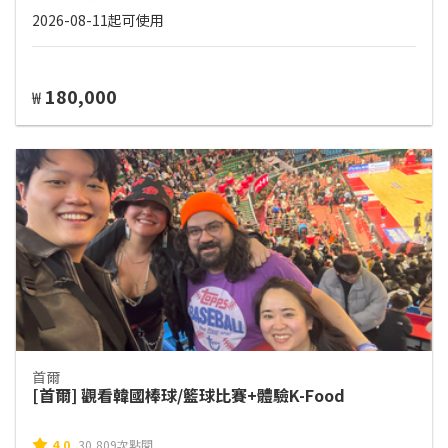
2026-08-11起可使用
180,000
₩
首爾
[首爾] 觀看韓國棒球/籃球比賽+體驗K-Food
4.0
30,809次點閱