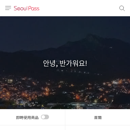
語言
通話
sh
語
안녕, 반가워요!
(简体)
文 (台灣)
即時使用商品
首爾