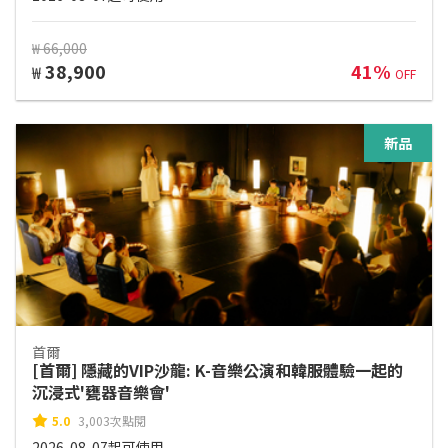
₩ 66,000
38,900
41%
₩
OFF
新品
首爾
[首爾] 隱藏的VIP沙龍: K-音樂公演和韓服體驗一起的
沉浸式'甕器音樂會'
5.0
3,003次點閱
2026-08-07起可使用