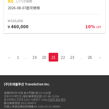
新品
1,573次點閱
2026-08-07起可使用
₩ 510,000
460,000
10%
₩
OFF
‹
1
...
19
20
21
22
23
...
26
›
(주)트래볼루션 Travolution Inc.
首爾特別市 中區 南大門路9街 24 1103室
대표이사 배인호 | 營利事業登記證 107-88-11354
통신판매신고번호 2025-서울중구-1566
사업자 정보 확인
觀光事業登錄 2025-000074
外國人患者招攬註冊機構 #A-2026-01-01-06849