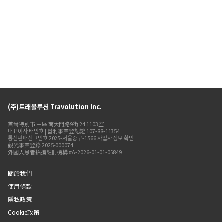
(주)트래볼루션 Travolution Inc.
首爾特別市 中區 南大門路9街 24 1103室
대표이사 배인호 | 營利事業登記證 107-88-11354
통신판매신고번호 2025-서울중구-1566
사업자 정보 확인
觀光事業登錄 2025-000074
外國人患者招攬註冊機構 #A-2026-01-01-06849
關於我們
使用條款
隱私政策
Cookie政策