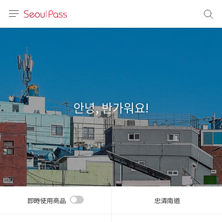
語言
通話
sh
語
안녕, 반가워요!
(简体)
文 (台灣)
即時使用商品
忠清南道