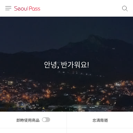
語言
通話
sh
語
안녕, 반가워요!
(简体)
文 (台灣)
即時使用商品
忠清南道