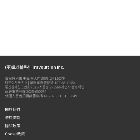
(주)트래볼루션 Travolution Inc.
首爾特別市 中區 南大門路9街 24 1103室
대표이사 배인호 | 營利事業登記證 107-88-11354
통신판매신고번호 2025-서울중구-1566
사업자 정보 확인
觀光事業登錄 2025-000074
外國人患者招攬註冊機構 #A-2026-01-01-06849
關於我們
使用條款
隱私政策
Cookie政策