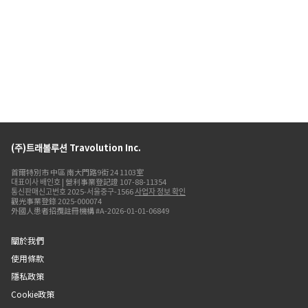
(주)트래볼루션 Travolution Inc.
首爾特別市 中區 南大門路9街 24 1103室
대표이사 배인호 | 營利事業登記證 107-88-11354
통신판매신고번호 2025-서울중구-1566
사업자 정보 확인
觀光事業登錄 2025-000074
外國人患者招攬註冊機構 #A-2026-01-01-06849
關於我們
使用條款
隱私政策
Cookie政策