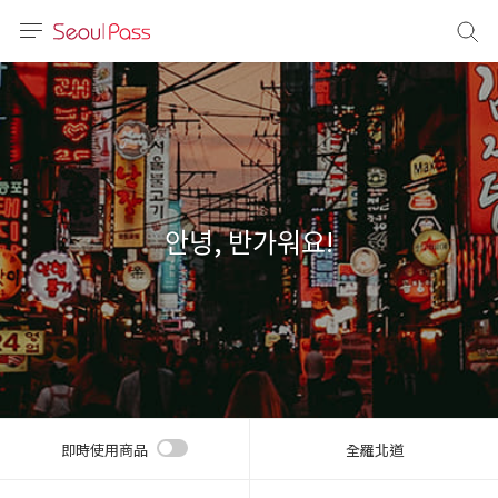
語言
通話
sh
語
안녕, 반가워요!
(简体)
文 (台灣)
即時使用商品
全羅北道