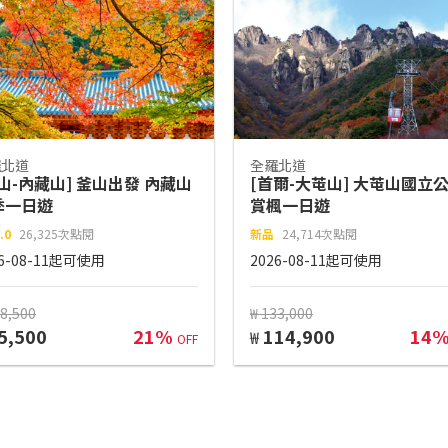
羅北道
全羅北道
山-內藏山] 釜山出發 內藏山
[首爾-大芚山] 大芚山國立
季一日遊
賞楓一日遊
.0
26,325次點閱
新品
24,714次點閱
26-08-11起可使用
2026-08-11起可使用
08,500
₩ 133,000
5,500
21%
114,900
14
₩
OFF