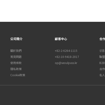
公司簡介
顧客中心
合
關於我們
+82-2-6264-1115
상품
常見問題
+82-10-9418-2017
聯盟行
使用條款
op@seoulpass.kr
B2
隱私政策
合作
Cookie政策
名人