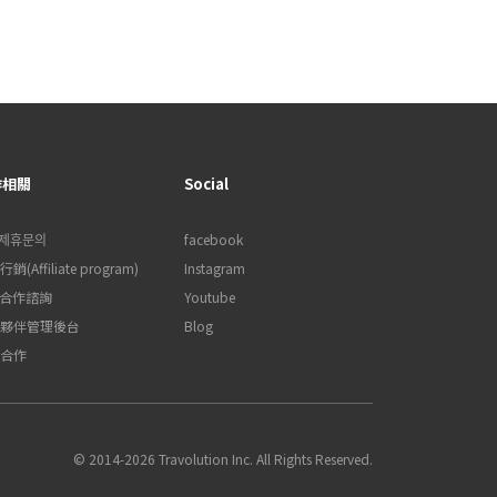
作相關
Social
제휴문의
facebook
銷(Affiliate program)
Instagram
B合作諮詢
Youtube
夥伴管理後台
Blog
合作
© 2014-2026 Travolution Inc. All Rights Reserved.