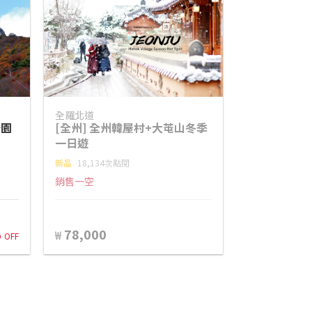
全羅北道
公園
[全州] 全州韓屋村+大芚山冬季
一日遊
新品
18,134次點閱
銷售一空
%
78,000
₩
OFF