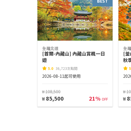
BEST
全羅北道
全
[首爾-內藏山] 內藏山賞楓一日
[釜
遊
秋
5.0
36,723次點閱
5
2026-08-11起可使用
20
₩ 108,500
₩ 1
85,500
21%
8
₩
₩
OFF