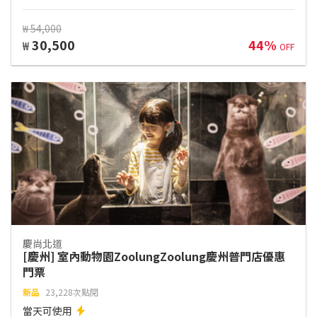
₩ 54,000
30,500
44%
₩
OFF
慶尚北道
[慶州] 室內動物園ZoolungZoolung慶州普門店優惠
門票
新品
23,228次點閱
當天可使用