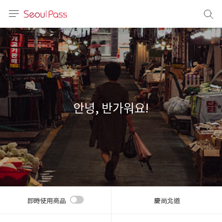
語言
通話
sh
語
안녕, 반가워요!
(简体)
文 (台灣)
即時使用商品
慶尚北道