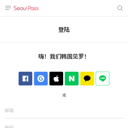
语言
通话
登陆
sh
語
嗨！我们韩国见罗！
(简体)
文 (台灣)
或
邮箱
密码