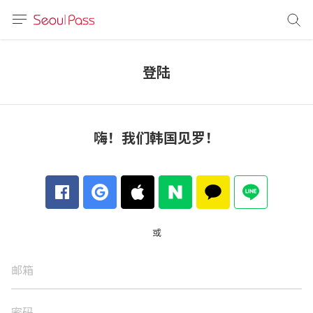
语言
通话
登陆
sh
語
嗨！我们韩国见罗！
(简体)
文 (台灣)
或
邮箱
密码