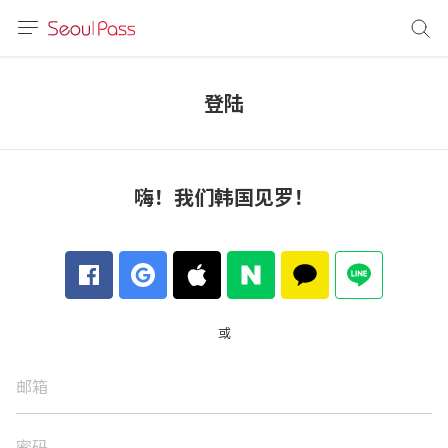
语言
通话
登陆
sh
語
嗨！我们韩国见罗！
(简体)
文 (台灣)
或
邮箱
密码