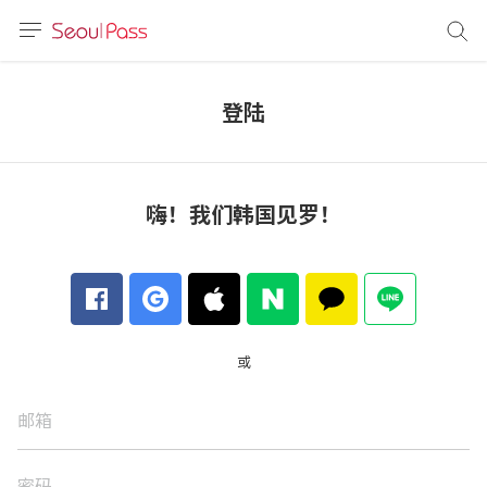
语言
通话
登陆
sh
語
嗨！我们韩国见罗！
(简体)
文 (台灣)
或
邮箱
密码