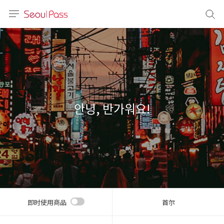
语言
通话
sh
語
안녕, 반가워요!
(简体)
文 (台灣)
即时使用商品
首尔