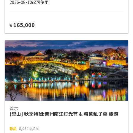
2026-08-10起可使用
165,000
₩
首尔
[釜山] 秋季特辑:晋州南江灯光节 & 粉黛乱子草 旅游
新品
8,060次点阅