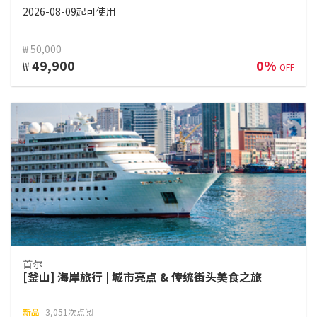
2026-08-09起可使用
₩ 50,000
49,900
0%
₩
OFF
首尔
[釜山] 海岸旅行 | 城市亮点 & 传统街头美食之旅
新品
3,051次点阅