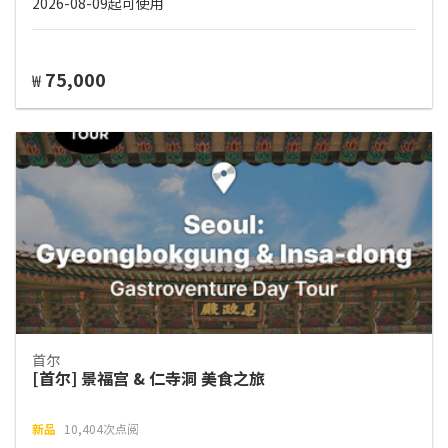
2026-08-09起可使用
75,000
₩
首尔
[首尔] 景福宫 & 仁寺洞 美食之旅
新品
10,404次点阅