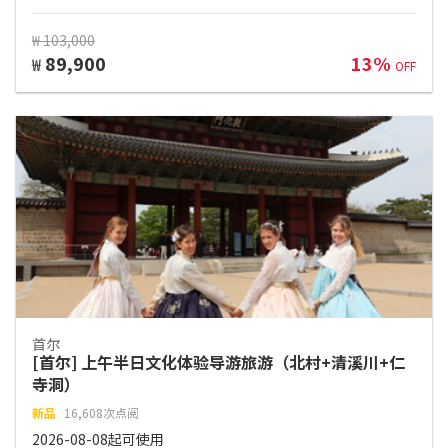
₩ 103,000
89,900
13%
₩
OFF
首尔
[首尔] 上午半日文化体验导游旅游（北村+清溪川+仁
寺洞）
新品
16,608次点阅
2026-08-08起可使用