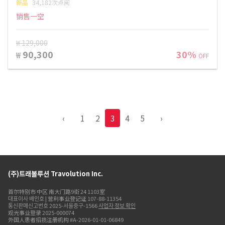
新品
34,182次点阅
销售一空
₩ 129,000
90,300
30%
₩
OFF
‹
1
2
3
4
5
›
(주)트래볼루션 Travolution Inc.
首尔特别市 中区 南大门路9街 24 1103室
대표이사 배인호 | 营利事业登记证 107-88-11354
통신판매신고번호 2025-서울중구-1566
사업자 정보 확인
观光事业登录 2025-000074
外国人患者招揽注册机构 #A-2026-01-01-06849