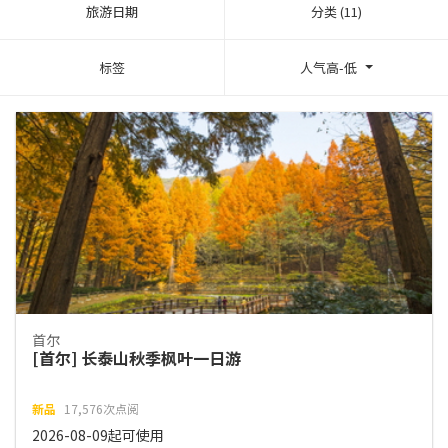
旅游日期
分类 (11)
标签
人气高-低
首尔
[首尔] 长泰山秋季枫叶一日游
新品
17,576次点阅
2026-08-09起可使用