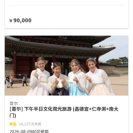
90,000
₩
首尔
[首尔] 下午半日文化观光旅游 (昌德宫+仁寺洞+南大
门)
新品
16,127次点阅
2026-08-09起可使用